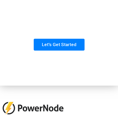
Ready To Get Started?
Donec vel sapien augue integer urna vel turpis
cursus porta, mauris sed augue luctus dolor
velna auctor congue tempus
Let's Get Started
Read The FAQ